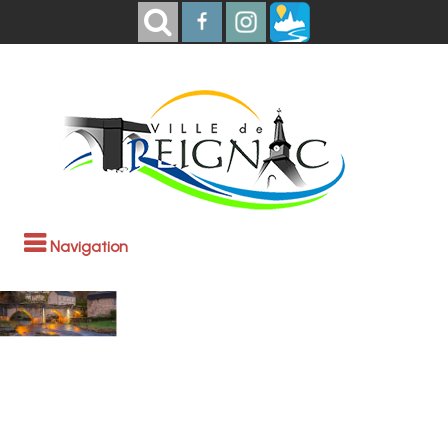
Navigation
Bienvenue à
Treignac