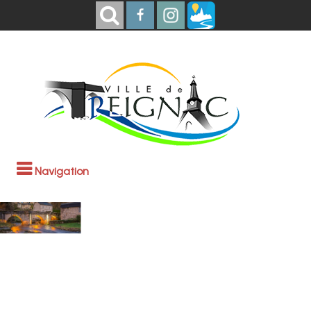
Navigation
Bienvenue à
Treignac