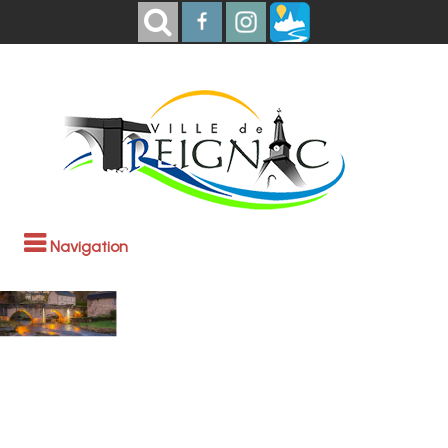
Navigation
Bienvenue à
Treignac