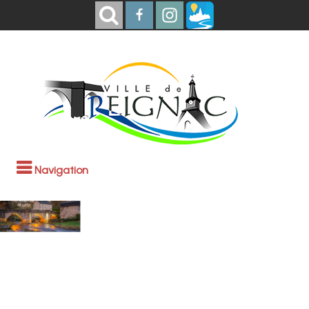
Navigation
Bienvenue à
Treignac