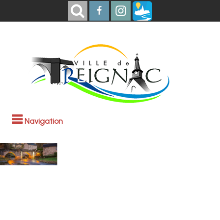
Navigation
Bienvenue à
Treignac