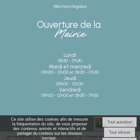
Mentions légales
Ouverture de la
Mairie
Lundi
13h30 - 17h30
Mardi et mercredi
09h00 - 12h00 et 13h30 - 17h30
Jeudi
09h00 - 12h00
Vendredi
09h00 - 12h00 et 13h30 - 17h30
Ce site utilise des cookies afin de mesurer
la fréquentation du site, de vous proposer
des contenus animés et interactifs et de
partager du contenu sur les réseaux
Site commercialisé par Centre France Solution Pro
-
Création et hébergement du site
sociaux.