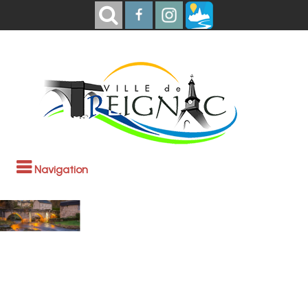
Navigation
Bienvenue à
Treignac