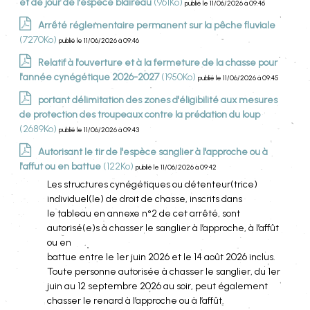
et de jour de l'espèce blaireau
(961Ko)
publié le 11/06/2026 à 09:46
Arrêté réglementaire permanent sur la pêche fluviale
(7270Ko)
publié le 11/06/2026 à 09:46
Relatif à l'ouverture et à la fermeture de la chasse pour
l'année cynégétique 2026-2027
(1950Ko)
publié le 11/06/2026 à 09:45
portant délimitation des zones d'éligibilité aux mesures
de protection des troupeaux contre la prédation du loup
(2689Ko)
publié le 11/06/2026 à 09:43
Autorisant le tir de l'espèce sanglier à l'approche ou à
l'affut ou en battue
(122Ko)
publié le 11/06/2026 à 09:42
Les structures cynégétiques ou détenteur(trice)
individuel(le) de droit de chasse, inscrits dans
le tableau en annexe n°2 de cet arrêté, sont
autorisé(e)s à chasser le sanglier à l’approche, à l’affût
ou en
battue entre le 1er juin 2026 et le 14 août 2026 inclus.
Toute personne autorisée à chasser le sanglier, du 1er
juin au 12 septembre 2026 au soir, peut également
chasser le renard à l’approche ou à l’affût.